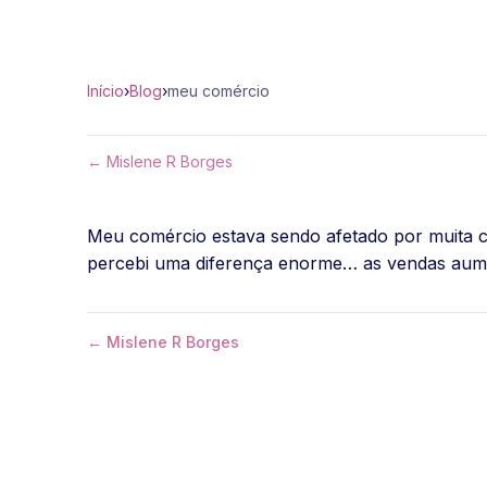
Início
›
Blog
›
meu comércio
← Mislene R Borges
Meu comércio estava sendo afetado por muita c
percebi uma diferença enorme… as vendas aume
← Mislene R Borges