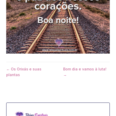
← Os Orixás e suas
Bom dia e vamos à luta!
plantas
→