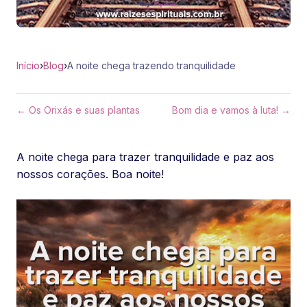
Início
›
Blog
›
A noite chega trazendo tranquilidade
← Os Orixás e suas plantas
Bom dia e vamos à luta! →
A noite chega para trazer tranquilidade e paz aos
nossos corações. Boa noite!