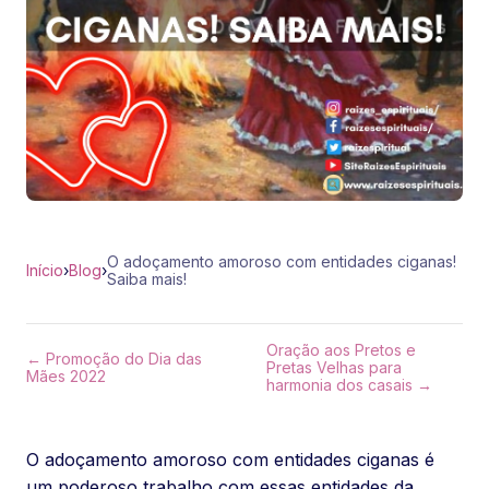
O adoçamento amoroso com entidades ciganas!
Início
›
Blog
›
Saiba mais!
Oração aos Pretos e
← Promoção do Dia das
Pretas Velhas para
Mães 2022
harmonia dos casais →
O adoçamento amoroso com entidades ciganas é
um poderoso trabalho com essas entidades da