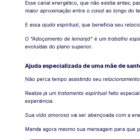
Esse canal energético, que não existia antes; p
maior aproximação entre o
casal
ao longo do t
E essa
ajuda espiritual
, que beneficia seu
relac
O
“Adoçamento de Iemanjá”
é um
trabalho esp
evoluídas do plano superior.
Ajuda especializada de uma mãe de sant
Não perca tempo assistindo seu
relacionament
Realize já um
tratamento espiritual
feito especi
experiência.
Sua
vida amorosa
vai ser abençoada com a ener
Mande agora mesmo sua mensagem para que po