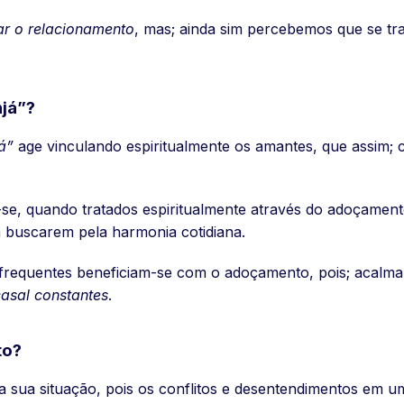
ar o relacionamento
, mas; ainda sim percebemos que se t
já”?
á”
age vinculando espiritualmente os amantes, que assim;
-se, quando tratados espiritualmente através do adoçame
a buscarem pela harmonia cotidiana.
frequentes beneficiam-se com o adoçamento, pois; acalma
casal constantes
.
to?
 a sua situação, pois os conflitos e desentendimentos em