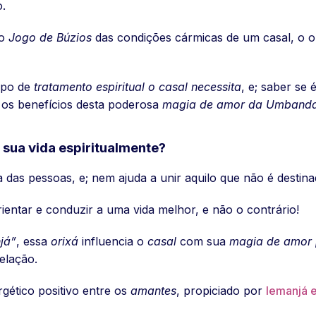
o.
no
Jogo de Búzios
das condições cármicas de um casal, o or
ipo de
tratamento espiritual o casal necessita
, e; saber se 
 os benefícios desta poderosa
magia de amor da Umband
sua vida espiritualmente?
 das pessoas, e; nem ajuda a unir aquilo que não é destina
rientar e conduzir a uma vida melhor, e não o contrário!
já”
, essa
orixá
influencia o
casal
com sua
magia de amor
elação.
gético positivo entre os
amantes
, propiciado por
Iemanjá e