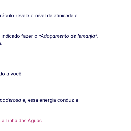
áculo revela o nível de afinidade e
é indicado fazer o
“Adoçamento de Iemanjá”,
a
.
do a você.
 poderosa
e, essa energia conduz a
 a Linha das Águas.