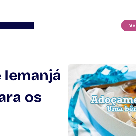
Ver o Carrinho
Ve
 Iemanjá
ara os