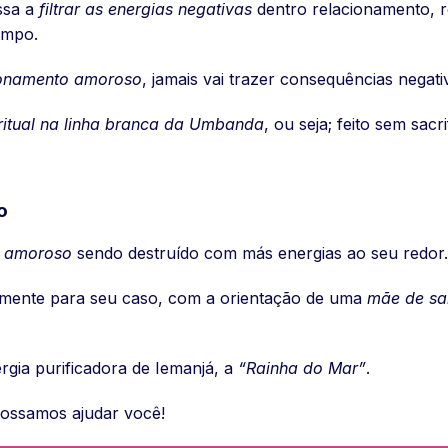
assa a
filtrar as energias negativas
dentro relacionamento, 
empo.
ionamento amoroso
, jamais vai trazer consequências negat
iritual na linha branca da Umbanda
, ou seja; feito sem sac
o
o amoroso
sendo destruído com más energias ao seu redor.
almente para seu caso, com a orientação de uma
mãe de sa
gia purificadora de Iemanjá, a
“Rainha do Mar”
.
ssamos ajudar você!