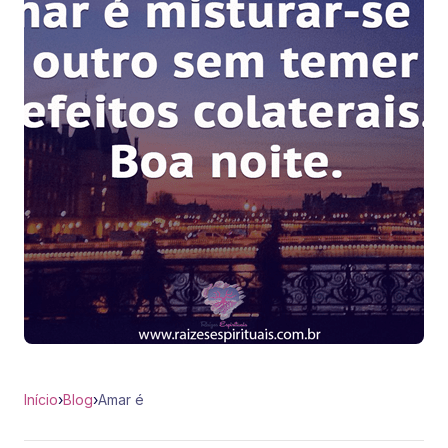
Início
›
Blog
›
Amar é