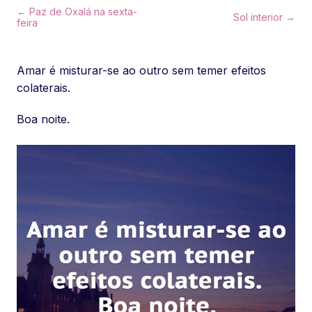
← Paz de Oxalá na sexta-
Sol interior →
feira
Amar é misturar-se ao outro sem temer efeitos
colaterais.
Boa noite.