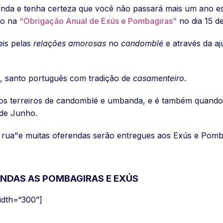
nda e tenha certeza que você não passará mais um ano e
ão na
“Obrigação Anual de Exús e Pombagiras”
no dia 15 d
is pelas
relações amorosas
no
candomblé
e através da aj
, santo português com tradição de
casamenteiro
.
dos terreiros de candomblé e umbanda, e é também quando
 de Junho.
rua"e muitas oferendas serão entregues aos Exús e Pomb
ENDAS AS POMBAGIRAS E EXÚS
width=“300”]