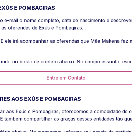
 EXÚS E POMBAGIRAS
co e-mail o nome completo, data de nascimento e descreve
a as oferendas de Exús e Pombagiras. .
. E ele irá acompanhar as oferendas que Mãe Makena faz 
licando no botão de contato abaixo. No campo assunto, esc
Entre em Contato
RES AOS EXÚS E POMBAGIRAS
ular aos Exús e Pombagiras, oferecemos a comodidade de 
 também compartilhar as graças dessas entidades tão que
lário abaixo. Na mensagem, informe seu desejo de partic