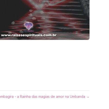
mbagira - a Rainha das magias de amor na Umbanda →