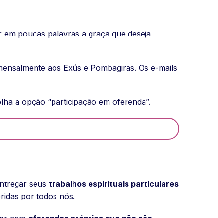
r em poucas palavras a graça que deseja
mensalmente aos Exús e Pombagiras. Os e-mails
olha a opção “participação em oferenda”.
entregar seus
trabalhos espirituais particulares
ridas por todos nós.
ipar com
oferendas próprias que não são