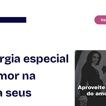
Ver o Carrinho
Ve
rgia especial
mor na
a seus