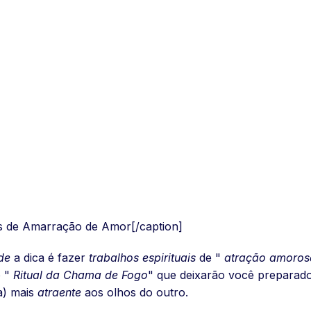
ais de Amarração de Amor[/caption]
de
a dica é fazer
trabalhos espirituais
de "
atração amoros
o "
Ritual da Chama de Fogo
" que deixarão você preparado
a) mais
atraente
aos olhos do outro.