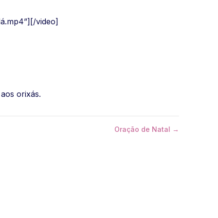
lá.mp4”][/video]
aos orixás.
Oração de Natal →