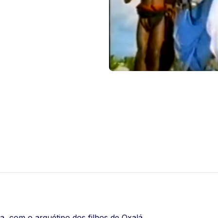
a, com o arquétipo dos filhos de Oxalá.