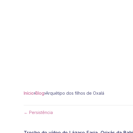
Início
›
Blog
›
Arquétipo dos filhos de Oxalá
← Persistência
Trecho do vídeo de Lázaro Faria, Orixás da Bahi