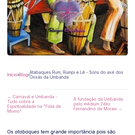
Atabaques Rum, Rumpi e Lê - Sons do axé dos
Início
›
Blog
›
Orixás da Umbanda
← Carnaval e Umbanda -
A fundação da Umbanda
Tudo sobre a
pelo médium Zélio
Espiritualidade na "Folia de
Fernandino de Morais →
Momo"
Os
atabaques
tem grande importância pois são