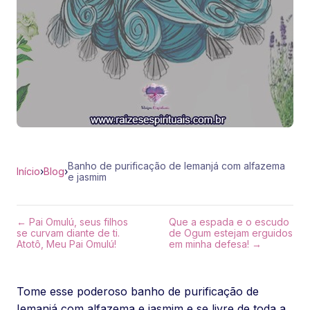
Banho de purificação de Iemanjá com alfazema
Início
›
Blog
›
e jasmim
← Pai Omulú, seus filhos
Que a espada e o escudo
se curvam diante de ti.
de Ogum estejam erguidos
Atotô, Meu Pai Omulú!
em minha defesa! →
Tome esse poderoso banho de purificação de
Iemanjá com alfazema e jasmim e se livre de toda a