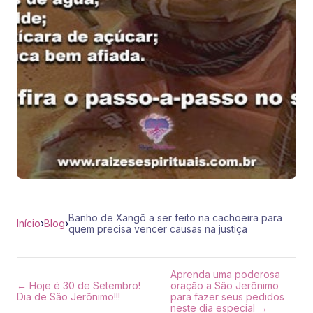
Banho de Xangô a ser feito na cachoeira para
Início
›
Blog
›
quem precisa vencer causas na justiça
Aprenda uma poderosa
← Hoje é 30 de Setembro!
oração a São Jerônimo
Dia de São Jerônimo!!!
para fazer seus pedidos
neste dia especial →