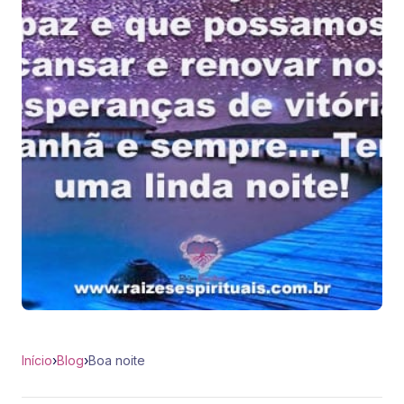
Início
›
Blog
›
Boa noite