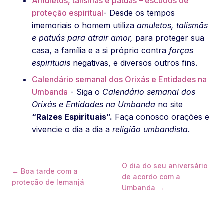
Amuletos, talismãs e patuás – escudos de
proteção espiritual
- Desde os tempos
imemoriais o homem utiliza
amuletos, talismãs
e patuás para atrair amor,
para proteger sua
casa, a família e a si próprio contra
forças
espirituais
negativas, e diversos outros fins.
Calendário semanal dos Orixás e Entidades na
Umbanda
- Siga o
Calendário semanal dos
Orixás e Entidades na Umbanda
no site
“Raízes Espirituais”.
Faça conosco orações e
vivencie o dia a dia a
religião umbandista
.
O dia do seu aniversário
← Boa tarde com a
de acordo com a
proteção de Iemanjá
Umbanda →