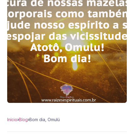
Início
›
Blog
›
Bom dia, Omulú