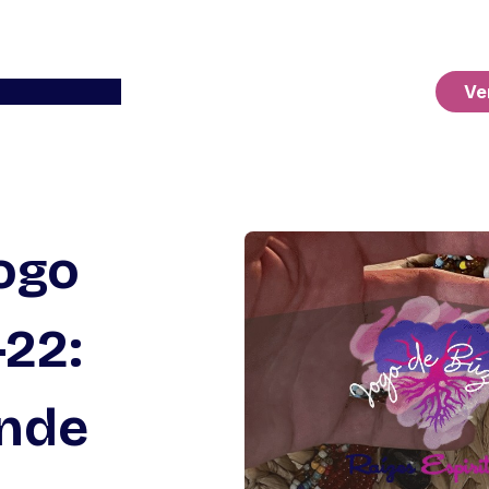
Ver o Carrinho
Ve
ogo
-22:
nde