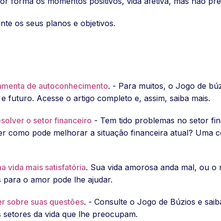
or forma os momentos positivos, vida afetiva, mas não pre
nte os seus planos e objetivos.
ramenta de autoconhecimento
. - Para muitos, o Jogo de b
 futuro. Acesse o artigo completo e, assim, saiba mais.
solver o setor financeiro
- Tem tido problemas no setor fi
er como pode melhorar a situação financeira atual? Uma co
 vida mais satisfatória
. Sua vida amorosa anda mal, ou o 
 para o amor pode lhe ajudar.
er sobre suas questões
. - Consulte o Jogo de Búzios e saib
s setores da vida que lhe preocupam.