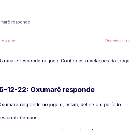
umarê responde
a do ano
Principais t
umarê responde no jogo. Confira as revelações da tiragem
6-12-22: Oxumarê responde
xumarê responde no jogo e, assim, define um período
des contratempos.