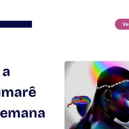
Ver o Carrinho
Ve
 a
umarê
 semana