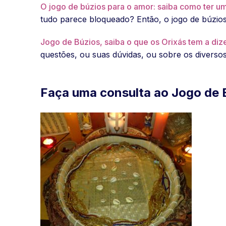
O jogo de búzios para o amor: saiba como ter uma
tudo parece bloqueado? Então, o jogo de búzios
Jogo de Búzios, saiba o que os Orixás tem a diz
questões, ou suas dúvidas, ou sobre os diverso
Faça uma consulta ao Jogo de 