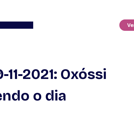
Ver o Carrinho
Ve
-11-2021: Oxóssi
endo o dia