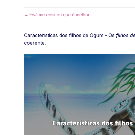
← Ewá me ensinou que é melhor
Características dos filhos de Ogum - Os
filhos 
coerente.