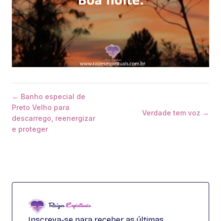
← Banho especial de
Preto Velho para
Verdade tem voz →
descarrego, reenergizar
e proteger
Inscreva-se para receber as últimas