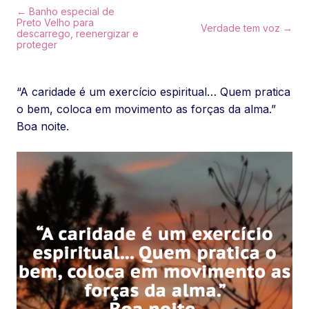
← Banho especial de
Preto Velho para
Verdade tem voz →
descarrego, reenergizar e
proteger
“A caridade é um exercício espiritual… Quem pratica
o bem, coloca em movimento as forças da alma.”
Boa noite.