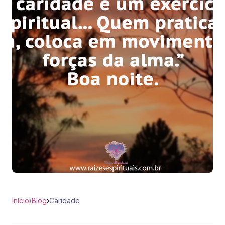
Início
›
Blog
›
Caridade