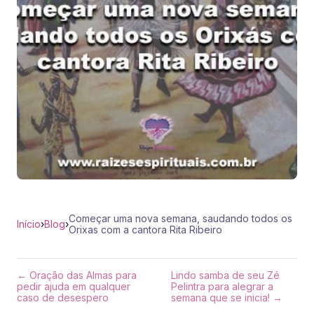
Começar uma nova semana, saudando todos os
Início
›
Blog
›
Orixas com a cantora Rita Ribeiro
← Oração das Almas para
Lindo samba de seu Zé
pedir ajuda em qualquer
Pelintra para alegrar a
caso de desespero
semana que se inicia! →