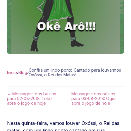
Confira um lindo ponto Cantado para louvarmos
Início
›
Blog
›
Oxóssi, o Rei das Matas!
← Mensagem dos búzios
Mensagem dos búzios
para 02-08-2018: Irôko
para 03-08-2018: Ogum
abre o jogo de hoje
abre o jogo de hoje →
Nesta quinta-feira, vamos louvar Oxóssi, o Rei das
matas, com um lindo ponto cantado em sua