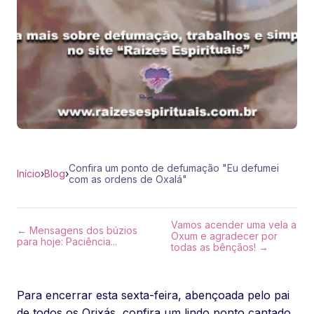
Confira um ponto de defumação "Eu defumei
Início
›
Blog
›
com as ordens de Oxalá"
Vamos acender uma vela a
← Mensagens dos búzios
Oxum e agradecer por
para hoje: Paciência...
todas as bênçãos! →
Para encerrar esta sexta-feira, abençoada pelo pai
de todos os Orixás, confira um lindo ponto cantado