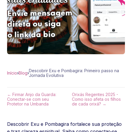
Descobrir Exu e Pombagira: Primeiro passo na
Início
›
Blog
›
Jornada Evolutiva
← Firmar Anjo da Guarda:
Orixás Regentes 2025 -
Conectar-se com seu
Como isso afeta os filhos
Protetor na Umbanda
de cada orixá? →
Descobrir Exu e Pombagira fortalece sua proteção
e traz clareza espiritual. Saiba como conectar-se