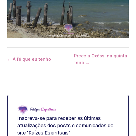
Prece a Oxóssi na quinta
← A fé que eu tenho
feira →
Inscreva-se para receber as últimas
atualizações dos posts e comunicados do
site "Raízes Espirituais"