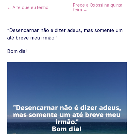
Prece a Oxóssi na quinta
← A fé que eu tenho
feira →
“Desencarnar não é dizer adeus, mas somente um
até breve meu irmão.”
Bom dia!