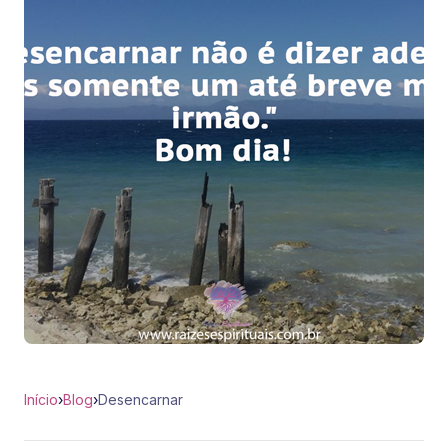
Início
›
Blog
›
Desencarnar