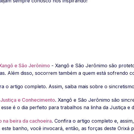
tejam sempre conosco nos inspirando!
 Xangô e São Jerônimo
- Xangô e São Jerônimo são protetor
as. Além disso, socorrem também a quem está sofrendo com
ra o artigo completo. Assim, saiba mais sobre o sincretis
a Justiça e Conhecimento
. Xangô e São Jerônimo são sincr
sse é o dia perfeito para trabalhos na linha da Justiça e
o na beira da cachoeira
. Confira o artigo completo e, assi
 este banho, você invocará, então, as forças deste Orixá p