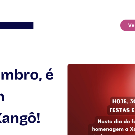
Ver o Carrinho
Ve
embro, é
m
angô!