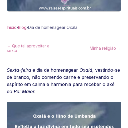
Início
›
Blog
›
Dia de homenagear Oxalá
← Que tal aproveitar a
Minha religião →
sexta
Sexta-feira
é dia de homenagear
Oxalá
, vestindo-se
de branco, não comendo carne e preservando o
espírito em calma e harmonia para receber o axé
do
Pai Maior.