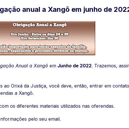
rigação anual a Xangô em junho de 202
igação Anual a Xangô
em
Junho
de 2022
. Trazemos, assi
as ao Orixá da Justiça, você deve, então, entrar em conta
erendas a Xangô.
om os diferentes materiais utilizados nas oferendas.
informações pelo seu email.