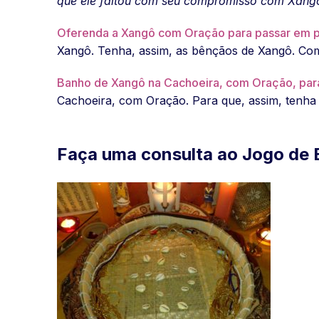
que ele faltou com seu compromisso com Xang
Oferenda a Xangô com Oração para passar em p
Xangô. Tenha, assim, as bênçãos de Xangô. Com 
Banho de Xangô na Cachoeira, com Oração, para 
Cachoeira, com Oração. Para que, assim, tenha 
Faça uma consulta ao Jogo de 