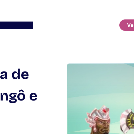
Ver o Carrinho
Ve
ia de
ngô e