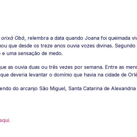
a
orixá Obá
, relembra a data quando Joana foi queimada v
u que desde os treze anos ouvia vozes divinas. Segundo el
de e uma sensação de medo.
 que as ouvia duas ou três vezes por semana. Entre as me
 e que deveria levantar o domínio que havia na cidade de Orl
sendo do arcanjo São Miguel, Santa Catarina de Alexandria
aqui.