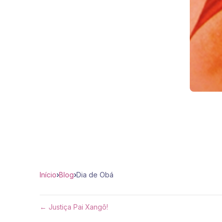
Início
›
Blog
›
Dia de Obá
← Justiça Pai Xangô!