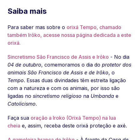
Saiba mais
Para saber mas sobre o
orixá Tempo, chamado
também Irôko, acesse nossa página dedicada a este
orixá.
Sincretismo São Francisco de Assis e Irôko
- No dia
04 de outubro
, comemoramos o dia do
protetor dos
animais
São Francisco de Assis e de Irôko
, o
Tempo
. Essas duas divindades têm estreita ligação
com a natureza e com os animais, por isso são
ligadas no
sincretismo religioso
na
Umbanda
e
Catolicismo
.
Faça sua
oração a Iroko (Orixá Tempo) na lua
cheia
e, assim, receba deste orixá proteção e axé.
A gameleira branca de Irôko
- À frente da
Casa de