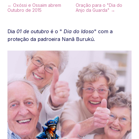
← Oxóssi e Ossaim abrem
Oração para o "Dia do
Outubro de 2015
Anjo da Guarda" →
Dia
01 de outubro
é o "
Dia do Idoso
" com a
proteção da padroeira Nanã Burukú.