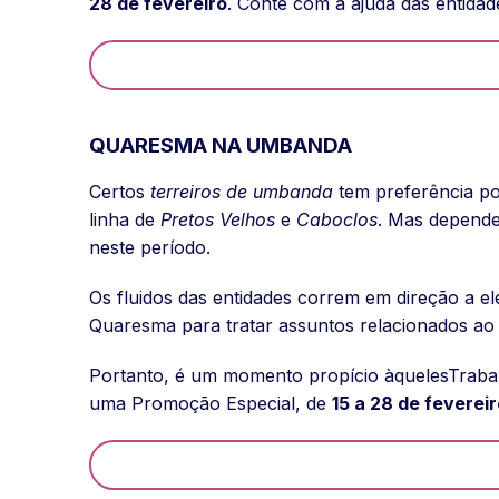
28 de fevereiro
. Conte com a ajuda das entidade
QUARESMA NA UMBANDA
Certos
terreiros de umbanda
tem preferência p
linha de
Pretos Velhos
e
Caboclos
. Mas depende
neste período.
Os fluidos das entidades correm em direção a e
Quaresma para tratar assuntos relacionados ao 
Portanto, é um momento propício àquelesTrabalh
uma Promoção Especial, de
15 a 28 de feverei