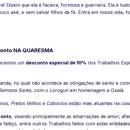
! Dizem que ela é faceira, formosa e guerreira. Ela é tudo 
uro axé, e vem salvar filhos de fé. Entra em nossa vida, f
conto NA QUARESMA
ecemos um
desconto especial de 10%
nos Trabalhos Espi
da, no qual não acontece as obrigações de santo e comem
Semana Santa
, com o Lorogun em homenagem a Oxalá.
ras, Pretos Velhos e Caboclos
estão mais atuantes na
cas
conto
, visando principalmente as amarrações de amor; afas
 feitiço, entre outros Trabalhos feitos com estas entidade