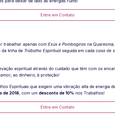
s para deixar de lado as energias ruins!
Entre em Contato
or trabalhar apenas com
Exús e Pombagiras
na Quaresma;
 da linha de
Trabalho Espiritual
seguida em cada
casa de s
levação espiritual através do cuidado que têm com os enc
amor; ao dinheiro; à proteção!
os Espirituais que exigem uma vibração alta de energia de
ro de 2018
, com um
desconto de 10%
nos Trabalhos!
Entre em Contato