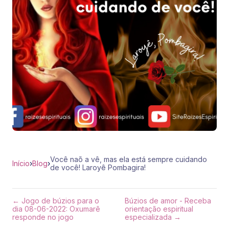
Você naõ a vê, mas ela está sempre cuidando
Início
›
Blog
›
de você! Laroyê Pombagira!
← Jogo de búzios para o
Búzios de amor - Receba
dia 08-06-2022: Oxumarê
orientação espiritual
responde no jogo
especializada →