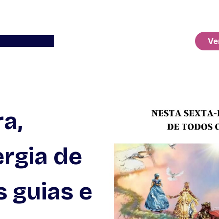
Ver o Carrinho
Ve
a,
rgia de
 guias e