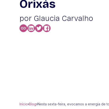
Orixás
por Glaucia Carvalho
Início
›
Blog
›
Nesta sexta-feira, evocamos a energia de t