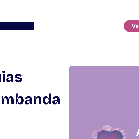
Ver o Carrinho
Ve
ias
 Umbanda