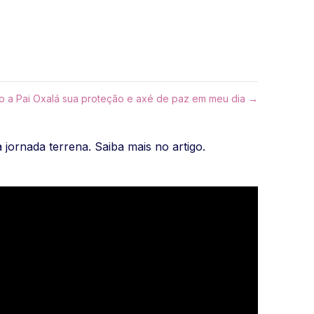
 a Pai Oxalá sua proteção e axé de paz em meu dia →
ornada terrena. Saiba mais no artigo.