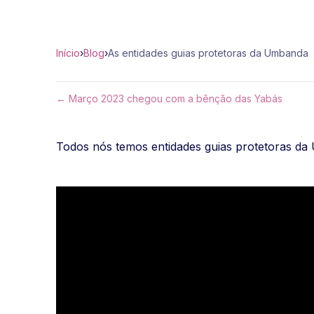
Início
›
Blog
›
As entidades guias protetoras da Umbanda
← Março 2023 chegou com a bênção das Yabás
Todos nós temos entidades guias protetoras da 