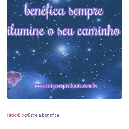
Início
›
Blog
›
Estrela benéfica