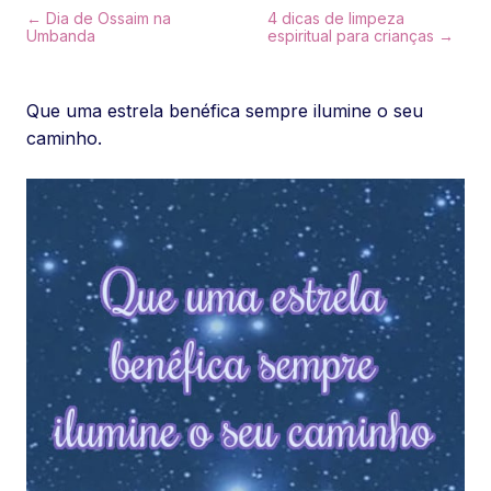
← Dia de Ossaim na
4 dicas de limpeza
Umbanda
espiritual para crianças →
Que uma estrela benéfica sempre ilumine o seu
caminho.