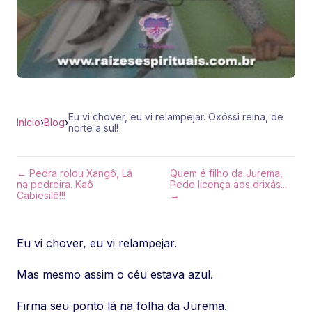
Eu vi chover, eu vi relampejar. Oxóssi reina, de
Início
›
Blog
›
norte a sul!
← Pedra rolou Xangô, Lá
Quem é filho da Jurema,
na pedreira. Kaô
Pede licença aos orixás...
Cabiesilê!!!
→
Eu vi chover, eu vi relampejar.
Mas mesmo assim o céu estava azul.
Firma seu ponto lá na folha da Jurema.