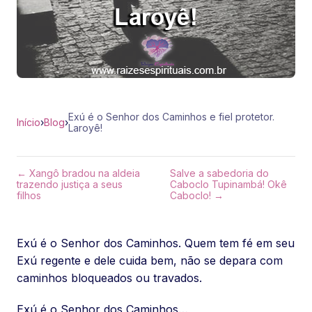
Exú é o Senhor dos Caminhos e fiel protetor.
Início
›
Blog
›
Laroyê!
← Xangô bradou na aldeia
Salve a sabedoria do
trazendo justiça a seus
Caboclo Tupinambá! Okê
filhos
Caboclo! →
Exú é o Senhor dos Caminhos. Quem tem fé em seu
Exú regente e dele cuida bem, não se depara com
caminhos bloqueados ou travados.
Exú é o Senhor dos Caminhos…