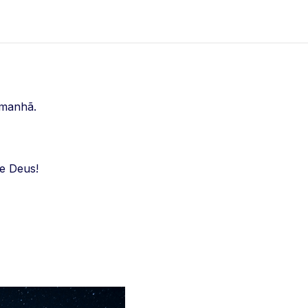
amanhã.
 e Deus!