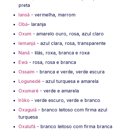
preta
Iansã
- vermelha, marrom
Obá
- laranja
Oxum
- amarelo ouro, rosa, azul claro
Iemanjá
- azul clara, rosa, transparente
Nanã
- lilás, roxa, branca e roxa
Ewá
- rosa, rosa e branca
Ossaim
- branca e verde, verde escura
Logunedé
- azul turquesa e amarela
Oxumaré
- verde e amarela
Irôko
- verde escuro, verde e branco
Oxaguiã
- branco leitoso com firma azul
turquesa
Oxalufã
- branco leitoso com firma branca