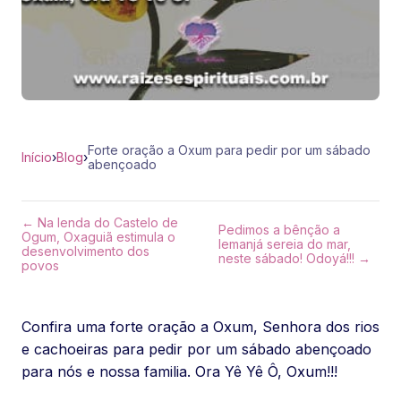
Forte oração a Oxum para pedir por um sábado
Início
›
Blog
›
abençoado
← Na lenda do Castelo de
Pedimos a bênção a
Ogum, Oxaguiã estimula o
Iemanjá sereia do mar,
desenvolvimento dos
neste sábado! Odoyá!!! →
povos
Confira uma forte oração a Oxum, Senhora dos rios
e cachoeiras para pedir por um sábado abençoado
para nós e nossa familia. Ora Yê Yê Ô, Oxum!!!