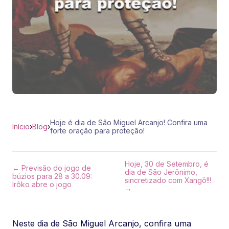
Hoje é dia de São Miguel Arcanjo! Confira uma
Início
›
Blog
›
forte oração para proteção!
Hoje, 30 de Setembro, é
← Previsão do jogo de
dia de São Jerônimo,
búzios para 28 a 30.09:
sincretizado com Xangô!!!
Irôko abre o jogo
→
Neste dia de São Miguel Arcanjo, confira uma