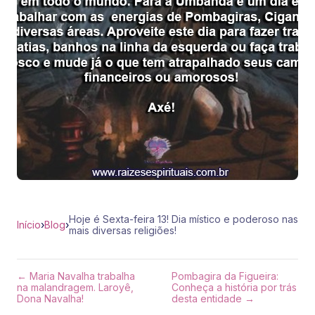
Hoje é Sexta-feira 13! Dia místico e poderoso nas
Início
›
Blog
›
mais diversas religiões!
← Maria Navalha trabalha
Pombagira da Figueira:
na malandragem. Laroyê,
Conheça a história por trás
Dona Navalha!
desta entidade →