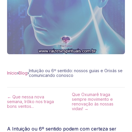
Intuição ou 6º sentido: nossos guias e Orixás se
Início
›
Blog
›
comunicando conosco
Que Oxumarê traga
← Que nessa nova
sempre movimento e
semana, Irôko nos traga
renovação às nossas
bons ventos...
vidas! →
A Intuição ou 6º sentido podem com certeza ser