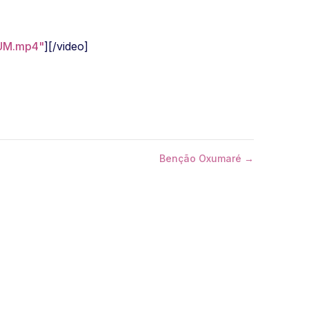
GUM.mp4"
][/video]
Benção Oxumaré →