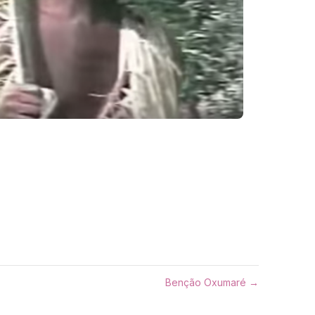
Benção Oxumaré →