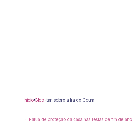
Início
›
Blog
›
Itan sobre a Ira de Ogum
← Patuá de proteção da casa nas festas de fim de ano