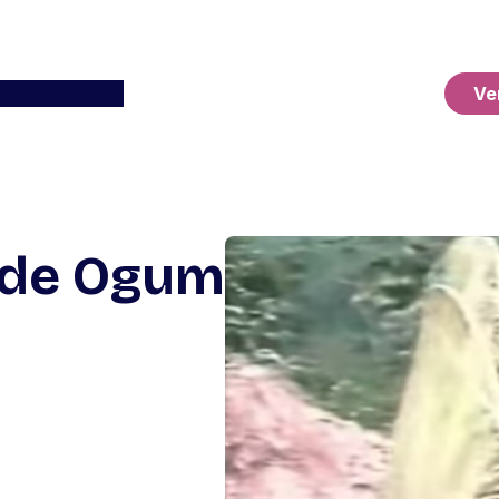
Ver o Carrinho
Ve
a de Ogum