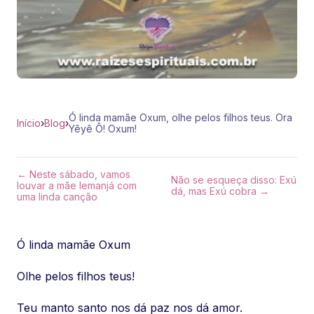
Ó linda mamãe Oxum, olhe pelos filhos teus. Ora
Início
›
Blog
›
Yêyê Ô! Oxum!
← Neste sábado, vamos
Não se esqueça disso: Exú
louvar a mãe Iemanjá com
dá, mas Exú cobra →
uma linda canção
Ó linda mamãe Oxum
Olhe pelos filhos teus!
Teu manto santo nos dá paz nos dá amor.