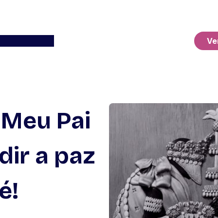
Ver o Carrinho
Ve
 Meu Pai
dir a paz
é!