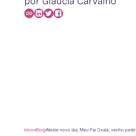
por Glaucia Carvalho
Início
›
Blog
›
Neste novo dia, Meu Pai Oxalá, venho pedir