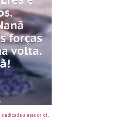
a dedicada a esta orixá
.