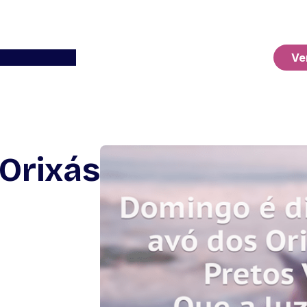
Ver o Carrinho
Ve
Orixás