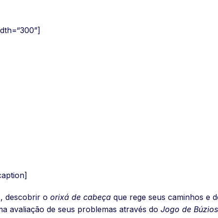
idth=“300”]
caption]
, descobrir o
orixá de cabeça
que rege seus caminhos e de
a avaliação de seus problemas através do
Jogo de Búzios