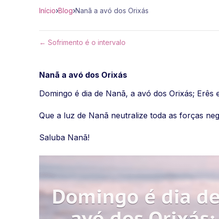
Início
›
Blog
›
Nanã a avó dos Orixás
← Sofrimento é o intervalo
Nanã a avó dos Orixás
Domingo é dia de Nanã, a avó dos Orixás; Erês 
Que a luz de Nanã neutralize toda as forças neg
Saluba Nanã!