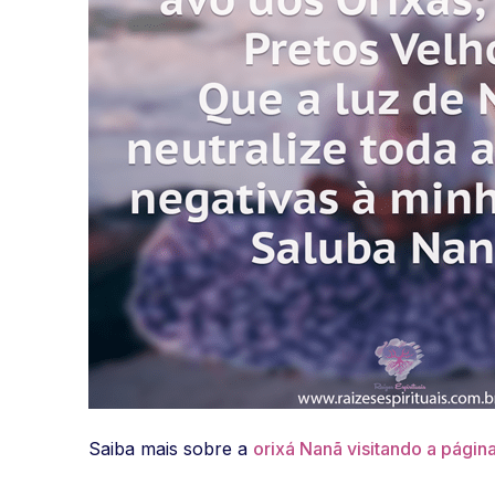
Saiba mais sobre a
orixá Nanã visitando a págin