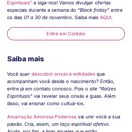
Espirituais”
e siga-nos! Vamos divulgar ofertas
especiais durante a semana do
“Black friday”
entre
os dias
01 a 30 de novembro
. Saiba mais
AQUI
.
Entre em Contato
Saiba mais
Você quer
descobrir orixás e entidades
que
acompanham você desde o nascimento? Então,
entre já em contato conosco. Pois o
site “Raízes
Espirituais”
vai revelar seus orixás e guias. Além
disso, vai ensinar como cultuá-los.
Amarração Amorosa Poderosa
vai unir você a sua
paixão. Cria, assim, um
laço espiritual afetivo
.
Ajuda, por fim, a ligar aqueles que estão