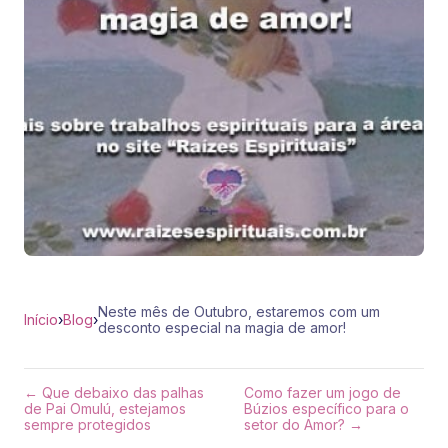
Neste mês de Outubro, estaremos com um
Início
›
Blog
›
desconto especial na magia de amor!
← Que debaixo das palhas
Como fazer um jogo de
de Pai Omulú, estejamos
Búzios específico para o
sempre protegidos
setor do Amor? →