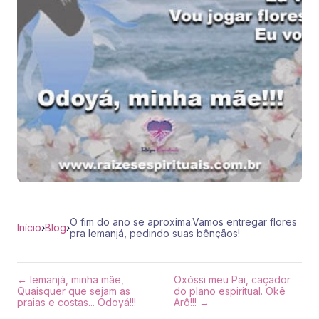
O fim do ano se aproxima:Vamos entregar flores
Início
›
Blog
›
pra Iemanjá, pedindo suas bênçãos!
← Iemanjá, minha mãe,
Oxóssi meu Pai, caçador
Quaisquer que sejam as
do plano espiritual. Okê
praias e costas... Odoyá!!!
Arô!!! →