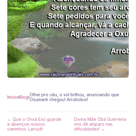
Olhei pro céu, o sol brilhou, anunciando que
Início
›
Blog
›
Oxumarê chegou! Arroboboi!
← Que o Orixá Exú guarde
Divina Mãe Obá Guerreira
e abençoe nossos
nos dê amparo nas
caminhos. Laroyê!
dificuldades! →