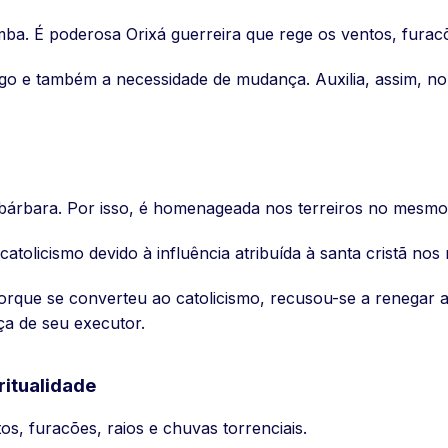
 É poderosa Orixá guerreira que rege os ventos, furacões
go e também a necessidade de mudança. Auxilia, assim, no 
a bárbara. Por isso, é homenageada nos terreiros no mesm
atolicismo devido à influência atribuída à santa cristã nos
orque se converteu ao catolicismo, recusou-se a renegar a 
ça de seu executor.
ritualidade
s, furacões, raios e chuvas torrenciais.