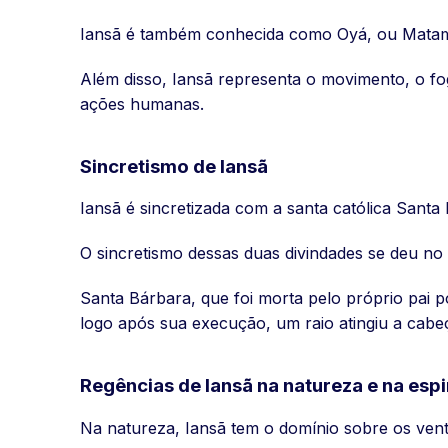
Iansã é também conhecida como Oyá, ou Matamba.
Além disso, Iansã representa o movimento, o fo
ações humanas.
Sincretismo de Iansã
Iansã é sincretizada com a santa católica Sant
O sincretismo dessas duas divindades se deu no c
Santa Bárbara, que foi morta pelo próprio pai p
logo após sua execução, um raio atingiu a cabe
Regências de Iansã na natureza e na espi
Na natureza, Iansã tem o domínio sobre os vento