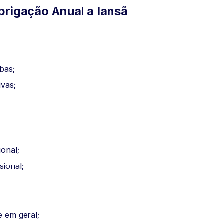
Obrigação Anual a Iansã
bas;
ivas;
ional;
sional;
 em geral;