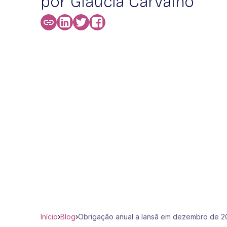
por Glaucia Carvalho
Início
›
Blog
›
Obrigação anual a Iansã em dezembro de 202