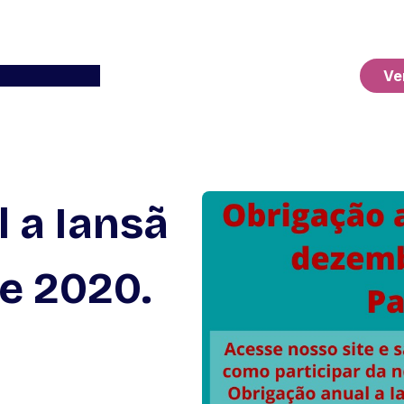
Ver o Carrinho
Ve
 a Iansã
e 2020.